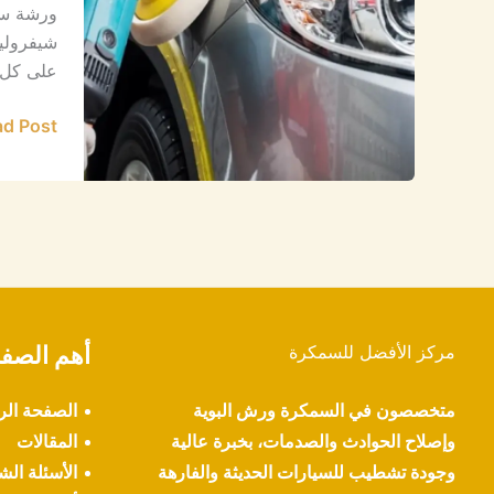
الرياض
ورشة سم
شيفرولي
على كل ت
d Post »
مركز الأفضل للسمكرة
أهم الصف
متخصصون في السمكرة ورش البوية
الصفحة الر
وإصلاح الحوادث والصدمات، بخبرة عالية
المقالات
وجودة تشطيب للسيارات الحديثة والفارهة
الأسئلة الش